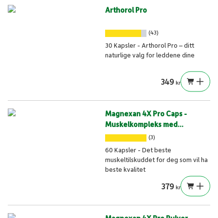
Arthorol Pro
(43)
30 Kapsler - Arthorol Pro – ditt
naturlige valg for leddene dine
349
kr
Magnexan 4X Pro Caps -
Muskelkompleks med
magnesiumkraft
(3)
60 Kapsler - Det beste
muskeltilskuddet for deg som vil ha
beste kvalitet
379
kr