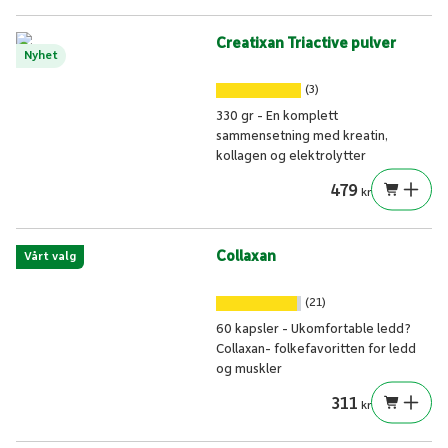
Creatixan Triactive pulver
Nyhet
(3)
330 gr - En komplett
sammensetning med kreatin,
kollagen og elektrolytter
479
kr
Collaxan
Vårt valg
(21)
60 kapsler - Ukomfortable ledd?
Collaxan- folkefavoritten for ledd
og muskler
311
kr