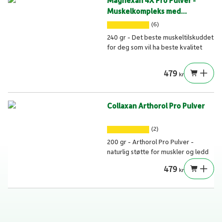
Magnexan 4X Pro Pulver -
Muskelkompleks med
magnesiumkraft
(6)
240 gr - Det beste muskeltilskuddet
for deg som vil ha beste kvalitet
479
kr
Collaxan Arthorol Pro Pulver
(2)
200 gr - Arthorol Pro Pulver -
naturlig støtte for muskler og ledd
479
kr