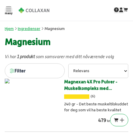
meny
Hjem
Ingredienser
Magnesium
Magnesium
Vi har
1 produkt
som samsvarer med ditt nåværende valg
Filter
Magnexan 4X Pro Pulver -
Muskelkompleks med
magnesiumkraft
(6)
240 gr - Det beste muskeltilskuddet
for deg som vil ha beste kvalitet
479
kr