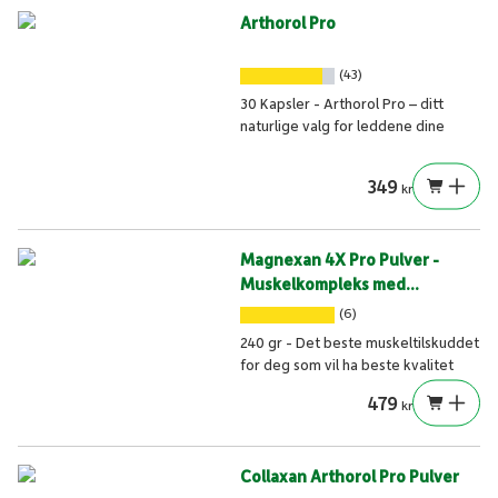
Arthorol Pro
(43)
30 Kapsler - Arthorol Pro – ditt
naturlige valg for leddene dine
349
kr
Magnexan 4X Pro Pulver -
Muskelkompleks med
magnesiumkraft
(6)
240 gr - Det beste muskeltilskuddet
for deg som vil ha beste kvalitet
479
kr
Collaxan Arthorol Pro Pulver