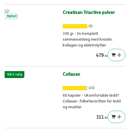
Creatixan Triactive pulver
Nyhet
(3)
330 gr - En komplett
sammensetning med kreatin,
kollagen og elektrolytter
479
kr
Collaxan
Vårt valg
(21)
60 kapsler - Ukomfortable ledd?
Collaxan- folkefavoritten for ledd
og muskler
311
kr