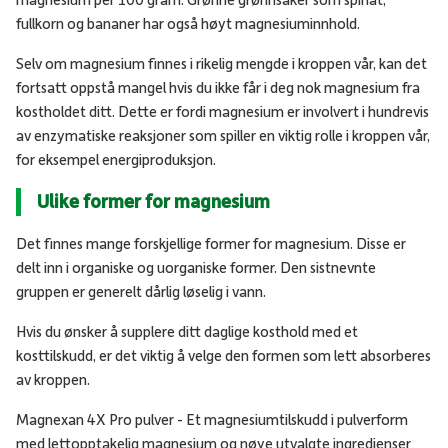
magnesium per 100 gram. Grønne grønnsaker som spinat,
fullkorn og bananer har også høyt magnesiuminnhold.
Selv om magnesium finnes i rikelig mengde i kroppen vår, kan det
fortsatt oppstå mangel hvis du ikke får i deg nok magnesium fra
kostholdet ditt. Dette er fordi magnesium er involvert i hundrevis
av enzymatiske reaksjoner som spiller en viktig rolle i kroppen vår,
for eksempel energiproduksjon.
Ulike former for magnesium
Det finnes mange forskjellige former for magnesium. Disse er
delt inn i organiske og uorganiske former. Den sistnevnte
gruppen er generelt dårlig løselig i vann.
Hvis du ønsker å supplere ditt daglige kosthold med et
kosttilskudd, er det viktig å velge den formen som lett absorberes
av kroppen.
Magnexan 4X Pro pulver - Et magnesiumtilskudd i pulverform
med lettopptakelig magnesium og nøye utvalgte ingredienser