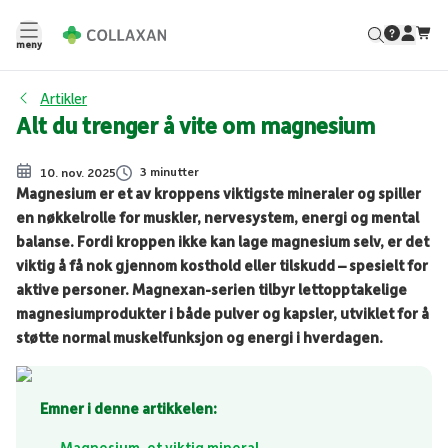
Magnesium, et viktig mineral
meny
Hva gjør magnesium i kroppen?
Hvilke produkter inneholder mye magnesium?
Artikler
Ulike former for magnesium
Alt du trenger å vite om magnesium
3 minutter
10. nov. 2025
Magnesium er et av kroppens viktigste mineraler og spiller
en nøkkelrolle for muskler, nervesystem, energi og mental
balanse. Fordi kroppen ikke kan lage magnesium selv, er det
viktig å få nok gjennom kosthold eller tilskudd – spesielt for
aktive personer. Magnexan-serien tilbyr lettopptakelige
magnesiumprodukter i både pulver og kapsler, utviklet for å
støtte normal muskelfunksjon og energi i hverdagen.
Emner i denne artikkelen
: